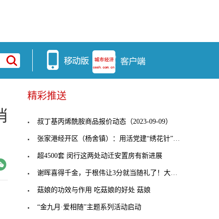
精彩推送
消
叔丁基丙烯酰胺商品报价动态（2023-09-09）
张家港经开区（杨舍镇）：用活党建“绣花针”，穿起
超4500套 闵行这两处动迁安置房有新进展
谢晖喜得千金，于根伟让3分就当随礼了！大连人客战
菇娘的功效与作用 吃菇娘的好处 菇娘
“金九月·爱相随”主题系列活动启动