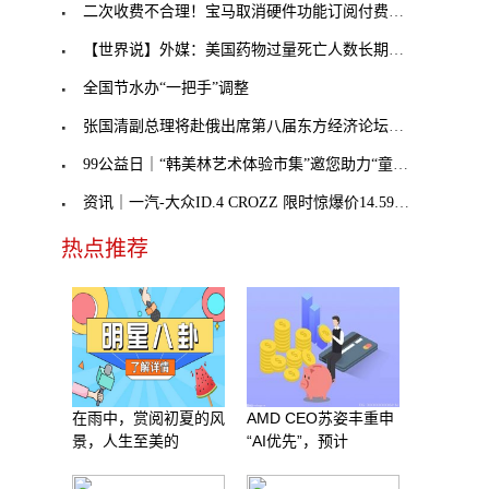
，
二次收费不合理！宝马取消硬件功能订阅付费，奔驰不
【世界说】外媒：美国药物过量死亡人数长期处于历史
全国节水办“一把手”调整
张国清副总理将赴俄出席第八届东方经济论坛，外交部
99公益日｜“韩美林艺术体验市集”邀您助力“童音童
资讯｜一汽-大众ID.4 CROZZ 限时惊爆价14.59万元起
热点推荐
在雨中，赏阅初夏的风
AMD CEO苏姿丰重申
景，人生至美的
“AI优先”，预计