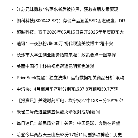
江苏兄妹勇救4名落水者后被拉黑，获救者朋友索要现
朗科科技(300042.SZ)：存储产品涵盖SSD固态硬盘、DR
超越科技：将于2026年05月15日召开2025年年度股东大
速讯：一夜涨粉超600万 初代顶流美妆博主“程十安
长沙市大学生创业服务指南来啦！政策要点一图掌握
美丽中国行｜移轴视角邂逅昆明紫色浪漫
PriceSeek提醒：独立洗煤厂运行数据相关商品分析-滚动
中汽协：4月商用车产销分别完成37.8万辆和39.7万辆
【报资讯】关键时刻断电，坎宁安27中13&三分10中6空
朱雀二号改进型遥五运载火箭发射成功|要闻
每日速讯：新民场外音丨关尹：中国足球，奔跑在希望
哈登今年两战天王山轰53分17板11助创多项神迹：历史