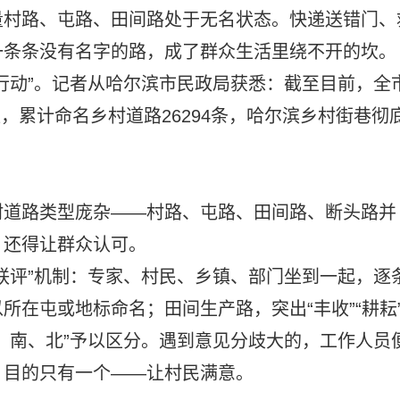
量村路、屯路、田间路处于无名状态。快递送错门、
一条条没有名字的路，成了群众生活里绕不开的坎。
行动”。记者从哈尔滨市民政局获悉：截至目前，全
盖，累计命名乡村道路26294条，哈尔滨乡村街巷彻
村道路类型庞杂——村路、屯路、田间路、断头路并
，还得让群众认可。
联评”机制：专家、村民、乡镇、部门坐到一起，逐
所在屯或地标命名；田间生产路，突出“丰收”“耕耘
、南、北”予以区分。遇到意见分歧大的，工作人员
。目的只有一个——让村民满意。