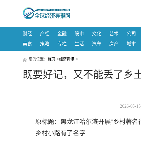
财经
产经
金融
股市
文化
艺术
公司
美食
策略
专栏
生活
汽车
房产
城市
您的位置：
首页
>
经济资讯
>
既要好记，又不能丢了乡土
2026-05-
原标题：黑龙江哈尔滨开展“乡村著名
乡村小路有了名字