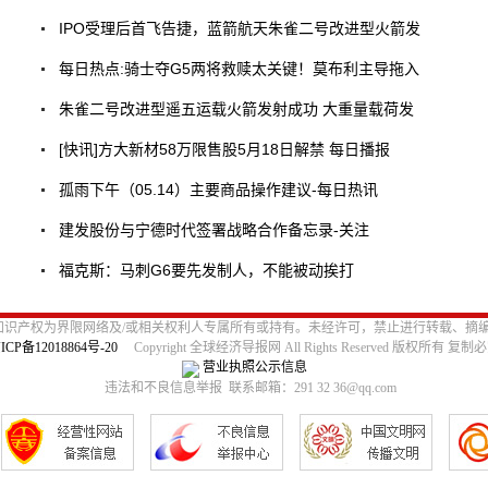
IPO受理后首飞告捷，蓝箭航天朱雀二号改进型火箭发
每日热点:骑士夺G5两将救赎太关键！莫布利主导拖入
朱雀二号改进型遥五运载火箭发射成功 大重量载荷发
[快讯]方大新材58万限售股5月18日解禁 每日播报
孤雨下午（05.14）主要商品操作建议-每日热讯
建发股份与宁德时代签署战略合作备忘录-关注
福克斯：马刺G6要先发制人，不能被动挨打
识产权为界限网络及/或相关权利人专属所有或持有。未经许可，禁止进行转载、摘
ICP备12018864号-20
Copyright 全球经济导报网 All Rights Reserved 版权所有 复制
营业执照公示信息
违法和不良信息举报 联系邮箱：291 32 36@qq.com