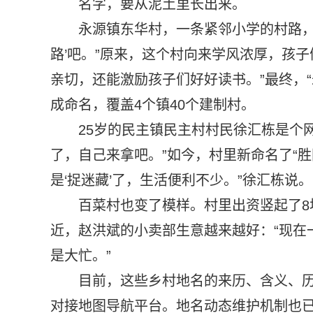
名字，要从泥土里长出来。
永源镇东华村，一条紧邻小学的村路，
路’吧。”原来，这个村向来学风浓厚，孩
亲切，还能激励孩子们好好读书。”最终，“
成命名，覆盖4个镇40个建制村。
25岁的民主镇民主村村民徐汇栋是个
了，自己来拿吧。”如今，村里新命名了“
是‘捉迷藏’了，生活便利不少。”徐汇栋说。
百菜村也变了模样。村里出资竖起了
近，赵洪斌的小卖部生意越来越好：“现在
是大忙。”
目前，这些乡村地名的来历、含义、
对接地图导航平台。地名动态维护机制也已