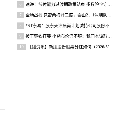
6
速递！偿付能力过渡期政策结束 多数险企守住了“安
7
全场战报|克雷桑梅开二度，泰山2：1深圳队，迎来两
8
*ST东易：股东天津晨尚计划减持公司股份不超过约142
9
被王楚钦打哭 小勒布伦仍不服：我们本该取胜 中国
10
【播资讯】新朋股份股票分红如何（2026/5/10）