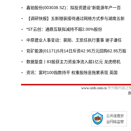
鑫铂股份(003038.SZ)：拟投资建设“新能源年产一百
【调研快报】五新隧装接待通过网络方式参与湖南五新
*ST云创：通鼎互联拟减持不超2.00%股份
中原建业人事变动：裴刚、王凯任执行董事 谢子谦任
兖矿能源(01171)5月14日斥资42.95万元回购62.85万股
数据复盘丨83股获主力资金净流入超1亿元 龙虎榜机
资讯：富时100指数持平 权重股除息拖累表现 英国
www.ceeh.com.cn
所刊载内容之知
京