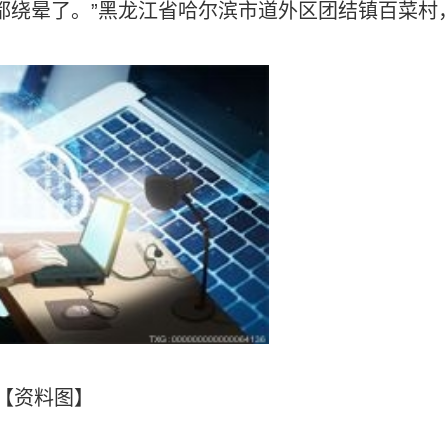
都绕晕了。”黑龙江省哈尔滨市道外区团结镇百菜村
。
【资料图】