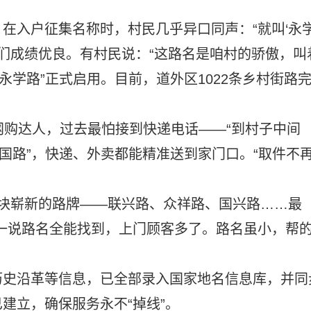
在入户征集名称时，村民几乎异口同声：“就叫‘永
子们成绩优良。有村民说：“这路名是咱村的骄傲，叫
永学路”正式启用。目前，道外区1022条乡村街路
网购达人，过去最怕接到快递电话——“到村子中间
胜国路”，快递、外卖都能精准送到家门口。“取件不
8块崭新的路牌——联兴路、众祥路、国兴路……最
一说路名全能找到，上门顾客多了。路名虽小，帮
历史沿革等信息，已全部录入国家地名信息库，并同
建立，确保服务永不“掉线”。