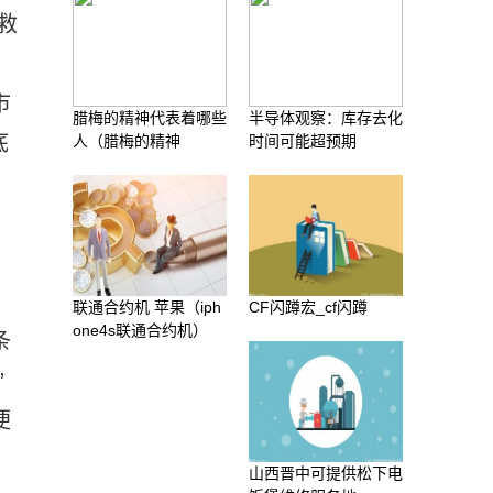
救
市
腊梅的精神代表着哪些
半导体观察：库存去化
底
人（腊梅的精神
时间可能超预期
联通合约机 苹果（iph
CF闪蹲宏_cf闪蹲
one4s联通合约机）
条
”
便
山西晋中可提供松下电