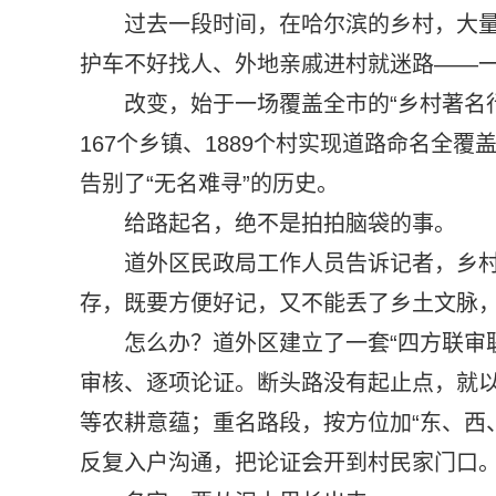
过去一段时间，在哈尔滨的乡村，大
护车不好找人、外地亲戚进村就迷路——
改变，始于一场覆盖全市的“乡村著名
167个乡镇、1889个村实现道路命名全覆
告别了“无名难寻”的历史。
给路起名，绝不是拍拍脑袋的事。
道外区民政局工作人员告诉记者，乡
存，既要方便好记，又不能丢了乡土文脉
怎么办？道外区建立了一套“四方联审
审核、逐项论证。断头路没有起止点，就以
等农耕意蕴；重名路段，按方位加“东、西
反复入户沟通，把论证会开到村民家门口