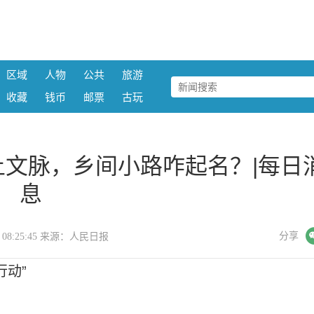
区域
人物
公共
旅游
收藏
钱币
邮票
古玩
文脉，乡间小路咋起名？|每日
息
微信
分享
15 08:25:45 来源：人民日报
行动”