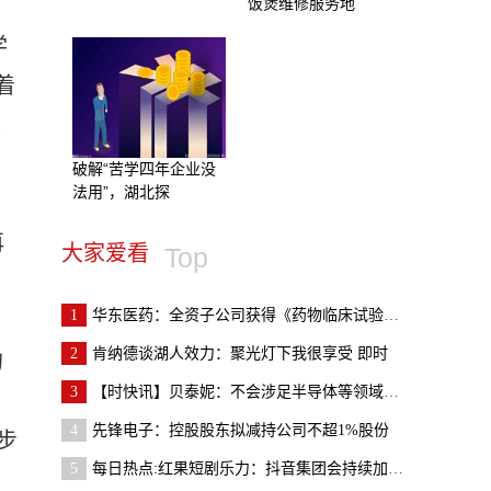
饭煲维修服务地
学
着
完
破解“苦学四年企业没
法用”，湖北探
再
大家爱看
Top
1
华东医药：全资子公司获得《药物临床试验批准通知书
2
肯纳德谈湖人效力：聚光灯下我很享受 即时
的
3
【时快讯】贝泰妮：不会涉足半导体等领域，无投资AI
4
先锋电子：控股股东拟减持公司不超1%股份
步
5
每日热点:红果短剧乐力：抖音集团会持续加大对真人