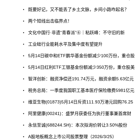
既要好记，又不能丢了乡土文脉，乡间小路咋起名？
两个短线出击临界点！
文化中国行·非遗“青春派”⑥｜粘跃峰：不守旧的新
工业硅行业能耗水平及集中度有望提升
5月14日碳中和ETF鹏华基金份额减少100万份，重仓股
5月14日红利ETF工银基金份额减少350万份，重仓股美
智洋创新：融资净偿还191.74万元，融资余额5.63亿元
税务总局：一季度我国职工基本医疗保险缴费5981亿元
维亚生物(01873)5月14日斥资111.93万港元回购76.25
阿里健康(00241)：盛梦月获委任为执行董事兼首席财
永信至诚(688244.SH)：本次拟询价转让3.50%股份
A股地板概念上市公司股票整理（2026/3/25）