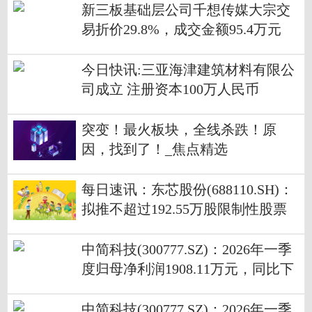
新三板基础层公司千想传媒大宗交
易折价29.8%，成交金额95.4万元
今日快讯:三亚海津建筑材料有限公
司成立 注册资本100万人民币
突变！最火板块，全线杀跌！原
因，找到了！_焦点精选
每日速讯：东芯股份(688110.SH)：
拟推不超过192.55万股限制性股票
激励计划
中简科技(300777.SZ)：2026年一季
度归母净利润1908.11万元，同比下
降83.16% 天天资讯
中简科技(300777.SZ)：2026年一季