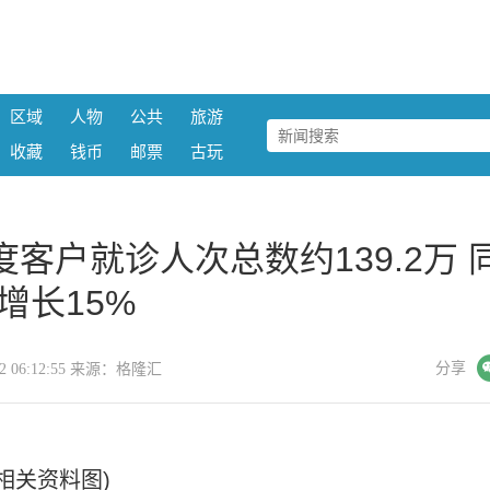
区域
人物
公共
旅游
收藏
钱币
邮票
古玩
季度客户就诊人次总数约139.2万 
增长15%
微信
分享
-22 06:12:55 来源：格隆汇
(相关资料图)