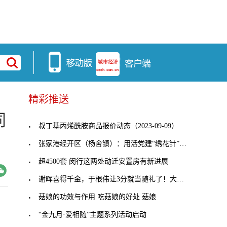
精彩推送
同
叔丁基丙烯酰胺商品报价动态（2023-09-09）
张家港经开区（杨舍镇）：用活党建“绣花针”，穿起
超4500套 闵行这两处动迁安置房有新进展
谢晖喜得千金，于根伟让3分就当随礼了！大连人客战
菇娘的功效与作用 吃菇娘的好处 菇娘
“金九月·爱相随”主题系列活动启动