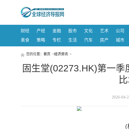
财经
产经
金融
股市
文化
艺术
公司
美食
策略
专栏
生活
汽车
房产
城市
您的位置：
首页
>
经济资讯
>
固生堂(02273.HK)第一
比
2026-04