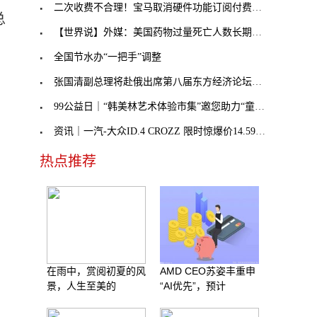
二次收费不合理！宝马取消硬件功能订阅付费，奔驰不
总
【世界说】外媒：美国药物过量死亡人数长期处于历史
全国节水办“一把手”调整
张国清副总理将赴俄出席第八届东方经济论坛，外交部
99公益日｜“韩美林艺术体验市集”邀您助力“童音童
资讯｜一汽-大众ID.4 CROZZ 限时惊爆价14.59万元起
热点推荐
在雨中，赏阅初夏的风
AMD CEO苏姿丰重申
景，人生至美的
“AI优先”，预计