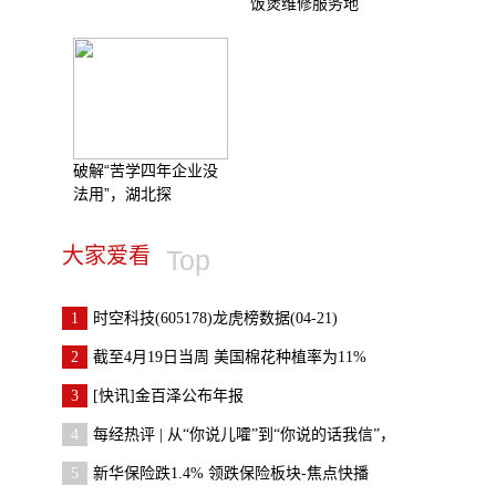
饭煲维修服务地
破解“苦学四年企业没
法用”，湖北探
大家爱看
Top
1
时空科技(605178)龙虎榜数据(04-21)
2
截至4月19日当周 美国棉花种植率为11%
3
[快讯]金百泽公布年报
4
每经热评 | 从“你说儿嚯”到“你说的话我信”，
5
新华保险跌1.4% 领跌保险板块-焦点快播