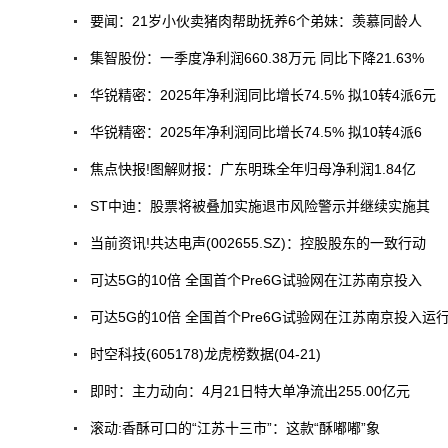
要闻：21岁小伙卖猪肉帮助抚养6个弟妹：羡慕同龄人
集智股份：一季度净利润660.38万元 同比下降21.63%
华锐精密：2025年净利润同比增长74.5% 拟10转4派6元
华锐精密：2025年净利润同比增长74.5% 拟10转4派6
焦点快报!图解财报：广东明珠全年归母净利润1.84亿
ST中迪：股票将被叠加实施退市风险警示并继续实施其
当前资讯!共达电声(002655.SZ)：控股股东的一致行动
可达5G的10倍 全国首个Pre6G试验网在江苏南京投入
可达5G的10倍 全国首个Pre6G试验网在江苏南京投入运
时空科技(605178)龙虎榜数据(04-21)
即时：主力动向：4月21日特大单净流出255.00亿元
滚动:香酥可口的“江苏十三市”：这款“酥嘟嘟”象