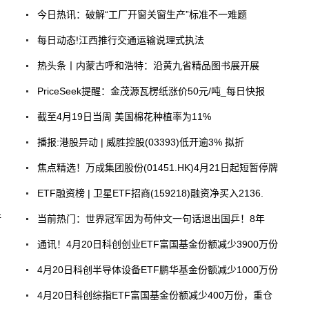
今日热讯：破解“工厂开窗关窗生产”标准不一难题
每日动态!江西推行交通运输说理式执法
热头条丨内蒙古呼和浩特：沿黄九省精品图书展开展
PriceSeek提醒：金茂源瓦楞纸涨价50元/吨_每日快报
截至4月19日当周 美国棉花种植率为11%
播报:港股异动 | 威胜控股(03393)低开逾3% 拟折
焦点精选！万成集团股份(01451.HK)4月21日起短暂停牌
ETF融资榜 | 卫星ETF招商(159218)融资净买入2136.
行
当前热门：世界冠军因为苟仲文一句话退出国乒！8年
通讯！4月20日科创创业ETF富国基金份额减少3900万份
4月20日科创半导体设备ETF鹏华基金份额减少1000万份
4月20日科创综指ETF富国基金份额减少400万份，重仓