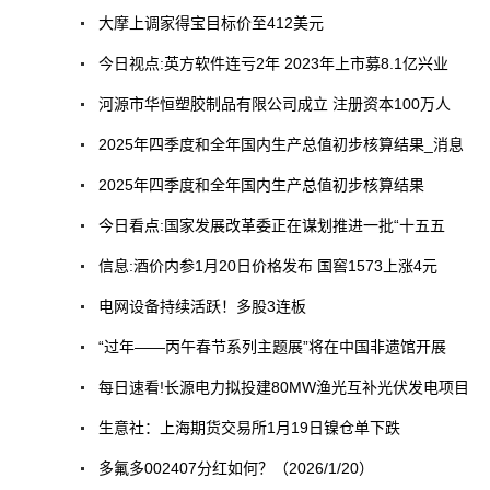
大摩上调家得宝目标价至412美元
今日视点:英方软件连亏2年 2023年上市募8.1亿兴业
河源市华恒塑胶制品有限公司成立 注册资本100万人
2025年四季度和全年国内生产总值初步核算结果_消息
2025年四季度和全年国内生产总值初步核算结果
今日看点:国家发展改革委正在谋划推进一批“十五五
信息:酒价内参1月20日价格发布 国窖1573上涨4元
电网设备持续活跃！多股3连板
“过年——丙午春节系列主题展”将在中国非遗馆开展
每日速看!长源电力拟投建80MW渔光互补光伏发电项目
生意社：上海期货交易所1月19日镍仓单下跌
多氟多002407分红如何？（2026/1/20）