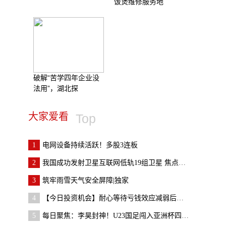
饭煲维修服务地
破解“苦学四年企业没
法用”，湖北探
大家爱看
Top
1
电网设备持续活跃！多股3连板
2
我国成功发射卫星互联网低轨19组卫星 焦点观察
3
筑牢雨雪天气安全屏障|独家
4
【今日投资机会】耐心等待亏钱效应减弱后再参与
5
每日聚焦：李昊封神！U23国足闯入亚洲杯四强创历史