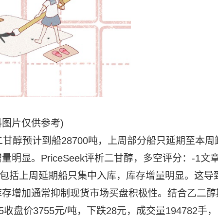
料图片仅供参考)
二甘醇预计到船28700吨，上周部分船只延期至本周
显。PriceSeek评析二甘醇，多空评分：-1文
吨，包括上周延期船只集中入库，库存增量明显。这导
库存增加通常抑制现货市场买盘积极性。结合乙二醇
盘价3755元/吨，下跌28元，成交量194782手，