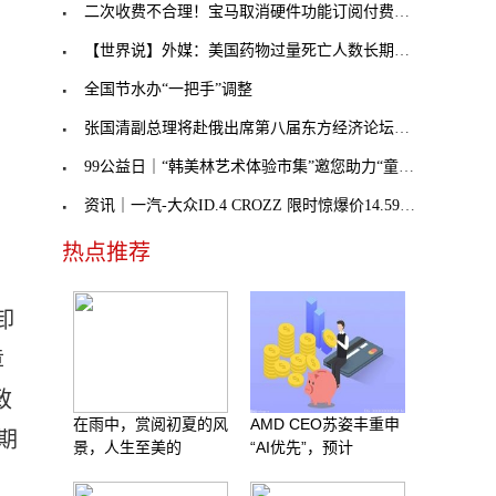
二次收费不合理！宝马取消硬件功能订阅付费，奔驰不
【世界说】外媒：美国药物过量死亡人数长期处于历史
全国节水办“一把手”调整
张国清副总理将赴俄出席第八届东方经济论坛，外交部
99公益日｜“韩美林艺术体验市集”邀您助力“童音童
资讯｜一汽-大众ID.4 CROZZ 限时惊爆价14.59万元起
热点推荐
卸
章
致
在雨中，赏阅初夏的风
AMD CEO苏姿丰重申
期
景，人生至美的
“AI优先”，预计