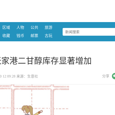
区域
人物
公共
旅游
收藏
钱币
邮票
古玩
醒：张家港二甘醇库存显著增加
微信
分享
-20 12:09:28 来源：生意社