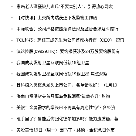
患癌老人碰瓷被儿训斥“不要害别人”，引得热心网友
【时快讯】上交所向瑞茂通下发监管工作函
中际联合：公司严格按照法律法规及监管要求及时履行
TCL科技：聘任王成先生为公司首席执行官（CEO） 短讯
澳达控股(09929.HK)：要约接获涉及24万股要约股份有
我国成功发射卫星互联网低轨19组卫星
我国成功发射卫星互联网低轨19组卫星 焦点观察
骨科植入类概念龙头上市公司，名单请收好！（1月19
海南自贸港封关首月离岛免税消费“量效齐升” 购物
美银：金属需求的增长已不再具有周期性特征 各经济
砸手里了？鲁能后悔归化德尔加多吗？能力遭质疑，蓉
美股美债19日（周一）因马丁・路德・金纪念日休市