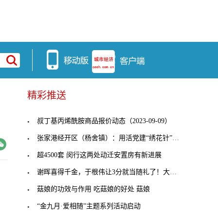
精彩推送
叔丁基丙烯酰胺商品报价动态（2023-09-09）
张家港经开区（杨舍镇）：用活党建“绣花针”，穿起
超4500套 闵行这两处动迁安置房有新进展
谢晖喜得千金，于根伟让3分就当随礼了！大连人客战
菇娘的功效与作用 吃菇娘的好处 菇娘
“金九月·爱相随”主题系列活动启动