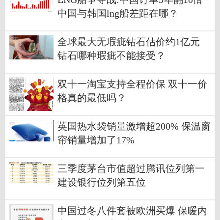
中国与韩国lng船差距在哪？
全球最大无瑕疵钻石估价约1亿元
钻石哪种瑕疵不能接受？
双十一淘宝支持全程价保 双十一价
格真的最低吗？
英国热水袋销量激增超200% 保温窗
帘销量增加了17%
三季度茅台市值超过腾讯位列第一
建设银行位列第五位
中国过冬八件套被欧洲买爆 保暖内