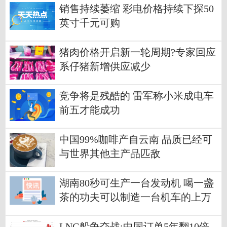
销售持续萎缩 彩电价格持续下探50
英寸千元可购
猪肉价格开启新一轮周期?专家回应
系仔猪新增供应减少
竞争将是残酷的 雷军称小米成电车
前五才能成功
中国99%咖啡产自云南 品质已经可
与世界其他主产品匹敌
湖南80秒可生产一台发动机 喝一盏
茶的功夫可以制造一台机车的上万
个零件
LNG船争夺战:中国订单5年翻10倍