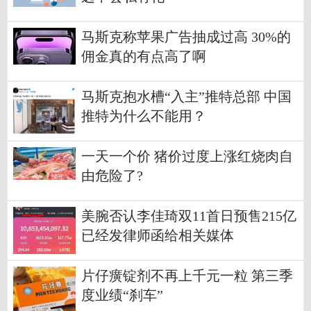
马斯克称苹果广告抽成过高 30%的
佣金真的有点高了啊
马斯克抱水槽“入主”推特总部 中国
推特为什么不能用？
一天一个价 猪价过度上涨红烧肉自
由危险了?
美腕否认李佳琦双11首日预售215亿
已经发律师函给相关媒体
片仔癀锭剂不再上千元一粒 第三季
度业绩“刹车”